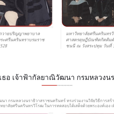
ฯ ถวายปริญญาพยาบาล
มหาวิทยาลัยศรีนครินทร
็จพระศรีนครินทราบรมราช
ศาสตรดุษฎีบัณฑิตกิตติมศ
2528
ชนนี ณ วังสระปทุม วันที่ 
างเธอ เจ้าฟ้ากัลยาณิวัฒนา กรมหลวงน
นา กรมหลวงนราธิวาสราชนครินทร์ ทรงร่วมงานวิจัยวิธีการสร้า
ยาลัยศรีนครินทรวิโรฒ ในการทดสอบได้เสด็จด้วยพระองค์เอง เพื