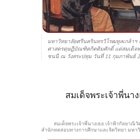
มหาวิทยาลัยศรีนครินทรวิโรฒทูลเกล้า
ศาสตรดุษฎีบัณฑิตกิตติมศักดิ์ แด่สมเด
ชนนี ณ วังสระปทุม วันที่ 11 กุมภาพันธ์ 
สมเด็จพระเจ้าพี่น
สมเด็จพระเจ้าพี่นางเธอ เจ้าฟ้ากัลยาณิวัฒ
สำนักทดสอบทางการศึกษาและจิตวิทยา มหาวิท