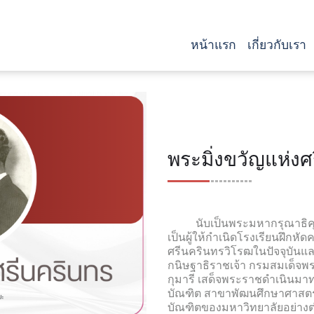
หน้าแรก
เกี่ยวกับเรา
พระมิ่งขวัญแห่ง
นับเป็นพระมหากรุณาธิคุณแ
เป็นผู้ให้กำเนิดโรงเรียนฝึกหั
ศรีนครินทรวิโรฒในปัจจุบันแล
กนิษฐาธิราชเจ้า กรมสมเด็จ
กุมารี เสด็จพระราชดำเนินมา
บัณฑิต สาขาพัฒนศึกษาศาสตร
บัณฑิตของมหาวิทยาลัยอย่างต่