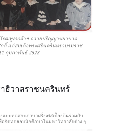
วิโรฒทูลเกล้าฯ ถวายปริญญาพยาบาล
ักดิ์ แด่สมเด็จพระศรีนครินทราบรมราช
11 กุมภาพันธ์ 2528
ราธิวาสราชนครินทร์
งแบบทดสอบภาษาฝรั่งเศสเบื้องต้นร่วมกับ
่อจัดทดสอบนักศึกษาในมหาวิทยาลัยต่าง ๆ