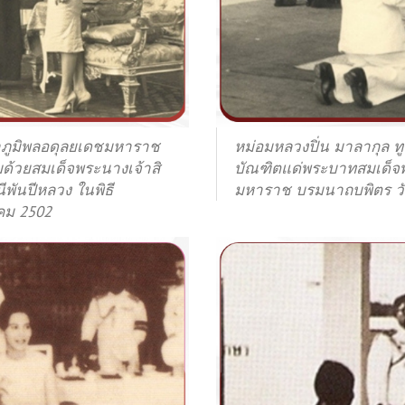
ภูมิพลอดุลยเดชมหาราช
หม่อมหลวงปิ่น มาลากุล ท
้วยสมเด็จพระนางเจ้าสิ
บัณฑิตแด่พระบาทสมเด็จ
นีพันปีหลวง
ในพิธี
มหาราช บรมนาถบพิตร วัน
คม 2502