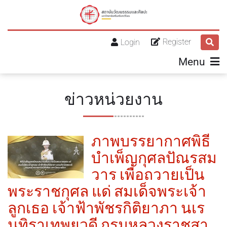
Register
Login
Menu
ข่าวหน่วยงาน
ภาพบรรยากาศพิธี
บำเพ็ญกุศลปัณรสม
วาร เพื่อถวายเป็น
พระราชกุศล แด่ สมเด็จพระเจ้า
ลูกเธอ เจ้าฟ้าพัชรกิติยาภา นเร
นทิราเทพยวดี กรมหลวงราชสา