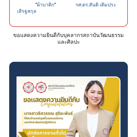
ผ้าบาติก
รศ.ดร.สันติ เติมประ
"
"
เสิรฐสกุล
ขอแสดงความยินดีกับบุคลากรสถาบันวัฒนธรรม
และศิลปะ