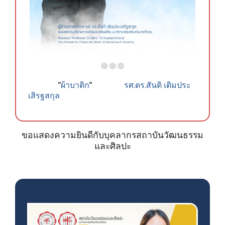
ผ้าบาติก
รศ.ดร.สันติ เติมประ
"
"
เสิรฐสกุล
ขอแสดงความยินดีกับบุคลากรสถาบันวัฒนธรรม
และศิลปะ