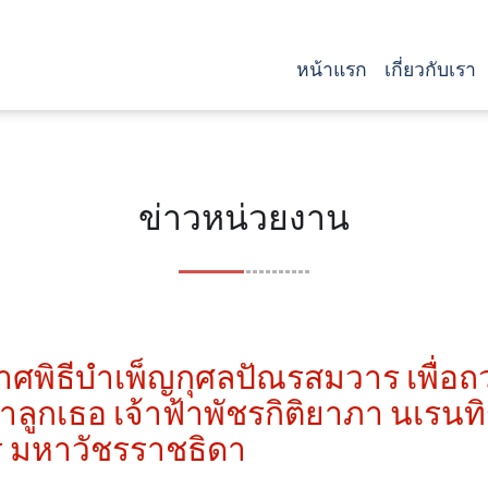
หน้าแรก
เกี่ยวกับเรา
ข่าวหน่วยงาน
พิธีบำเพ็ญกุศลปัณรสมวาร เพื่อถ
้าลูกเธอ เจ้าฟ้าพัชรกิติยาภา นเร
ชร มหาวัชรราชธิดา