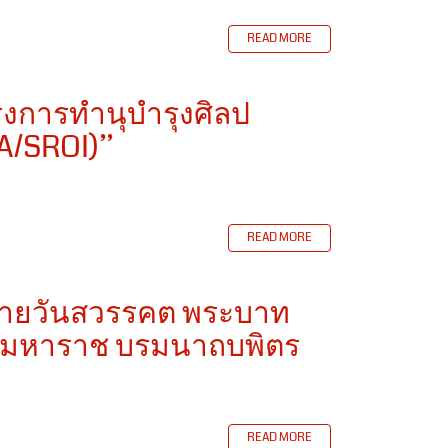
READ MORE
รงการทำนุบำรุงศิลป
A/SROI)”
READ MORE
้ายวันสวรรคต พระบาท
ดชมหาราช บรมนาถบพิตร
READ MORE