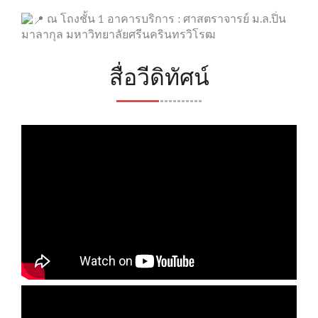
ณ โถงชั้น 1 อาคารบริการ : ศาสตราจารย์ ม.ล.ปิ่น
มาลากุล มหาวิทยาลัยศรีนครินทรวิโรฒ
สื่อวีดิทัศน์