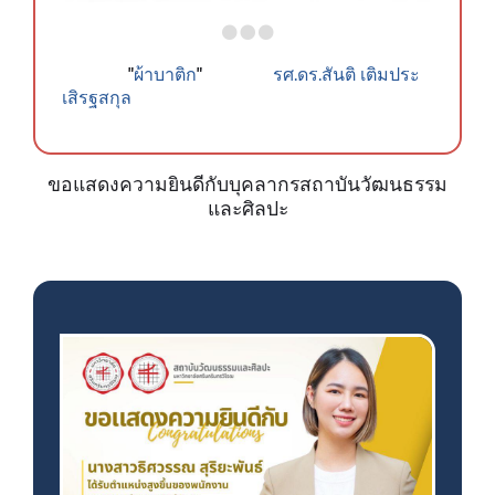
ผ้าบาติก
รศ.ดร.สันติ เติมประ
"
"
เสิรฐสกุล
ขอแสดงความยินดีกับบุคลากรสถาบันวัฒนธรรม
และศิลปะ