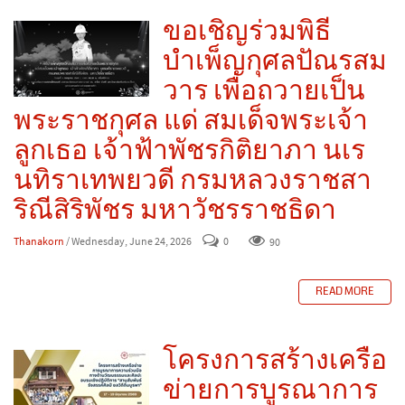
ขอเชิญร่วมพิธี
บำเพ็ญกุศลปัณรสม
วาร เพื่อถวายเป็น
พระราชกุศล แด่ สมเด็จพระเจ้า
ลูกเธอ เจ้าฟ้าพัชรกิติยาภา นเร
นทิราเทพยวดี กรมหลวงราชสา
ริณีสิริพัชร มหาวัชรราชธิดา
Thanakorn
/ Wednesday, June 24, 2026
0
90
READ MORE
โครงการสร้างเครือ
ข่ายการบูรณาการ